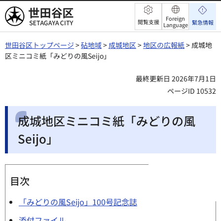
世田谷区
Foreign
閲覧支援
緊急情報
Language
世田谷区トップページ
>
砧地域
>
成城地区
>
地区の広報紙
> 成城地
区ミニコミ紙「みどりの風Seijo」
最終更新日 2026年7月1日
ページID 10532
成城地区ミニコミ紙「みどりの風
Seijo」
目次
「みどりの風Seijo」100号記念誌
添付ファイル