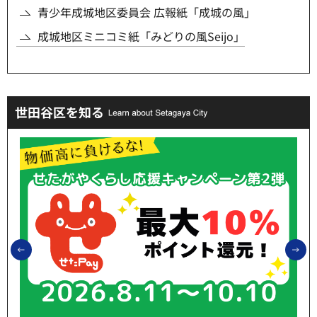
青少年成城地区委員会 広報紙「成城の風」
成城地区ミニコミ紙「みどりの風Seijo」
世田谷区を知る
前のスライドを表示
次