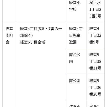
経堂小
桜上水
学校
1丁目2
3番3号
経堂
経堂4丁目(6番・7番の一
経堂4丁
経堂4
南町
部除く)
目児童
丁目33
会
経堂5丁目全域
遊園
番9号
南台公
経堂5
園
丁目38
番11号
南公園
経堂5
丁目36
番20号
桜丘小
桜丘1