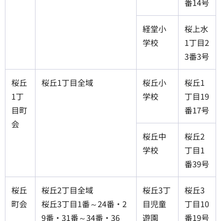
番14号
経堂小
桜上水
学校
1丁目2
3番3号
桜丘
桜丘1丁目全域
桜丘小
桜丘1
1丁
学校
丁目19
目町
番17号
会
桜丘中
桜丘2
学校
丁目1
番39号
桜丘
桜丘2丁目全域
桜丘3丁
桜丘3
町会
桜丘3丁目1番～24番・2
目児童
丁目10
9番・31番～34番・36
遊園
番19号