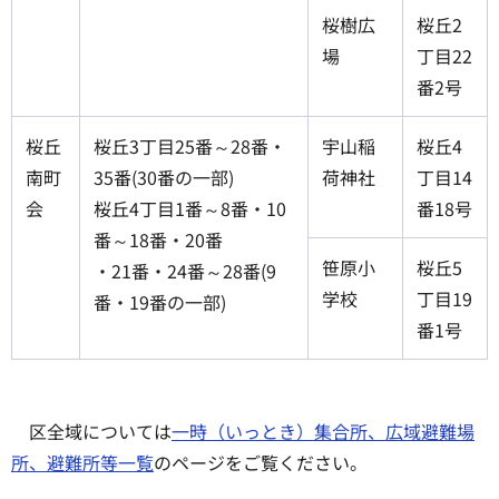
桜樹広
桜丘2
場
丁目22
番2号
桜丘
桜丘3丁目25番～28番・
宇山稲
桜丘4
南町
35番(30番の一部)
荷神社
丁目14
会
桜丘4丁目1番～8番・10
番18号
番～18番・20番
笹原小
桜丘5
・21番・24番～28番(9
学校
丁目19
番・19番の一部)
番1号
区全域については
一時（いっとき）集合所、広域避難場
所、避難所等一覧
のページをご覧ください。