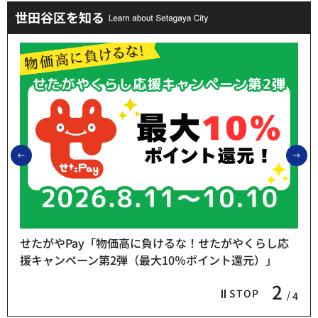
世田谷区を知る
前のスライドを表示
次
やくらし応
還元）」
熱中症予防「お休み処」をご利用ください
3
STOP
4