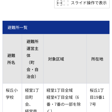
スライド操作で表示
避難所一覧
避難所
運営主
避難
体
対象区域
所在地
所名
（町
会・自
治会）
桜丘小
経堂1丁
経堂1丁目全域
桜丘1丁
学校
目町
経堂4丁目全域（6
目19番1
会、
番・7番の一部を除
7号
経堂南
く）