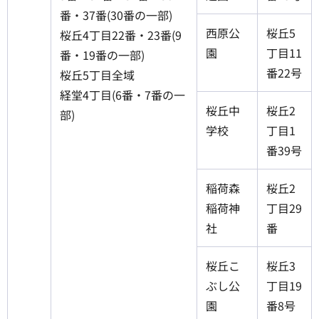
番・37番(30番の一部)
西原公
桜丘5
桜丘4丁目22番・23番(9
園
丁目11
番・19番の一部)
番22号
桜丘5丁目全域
経堂4丁目(6番・7番の一
桜丘中
桜丘2
部)
学校
丁目1
番39号
稲荷森
桜丘2
稲荷神
丁目29
社
番
桜丘こ
桜丘3
ぶし公
丁目19
園
番8号