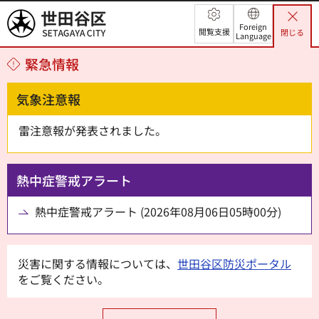
世田谷区
Foreign
閲覧支援
閉じる
Language
緊急情報
気象注意報
雷注意報が発表されました。
熱中症警戒アラート
熱中症警戒アラート (2026年08月06日05時00分)
災害に関する情報については、
世田谷区防災ポータル
をご覧ください。