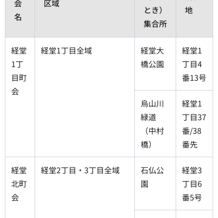
会
区域
とき）
地
名
集合所
経堂
経堂1丁目全域
経堂大
経堂1
1丁
橋公園
丁目4
目町
番13号
会
烏山川
経堂1
緑道
丁目37
（中村
番/38
橋）
番先
経堂
経堂2丁目・3丁目全域
石仏公
経堂3
北町
園
丁目6
会
番5号