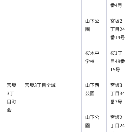
番4号
山下公
宮坂2
園
丁目24
番14号
桜木中
桜1丁
学校
目48番
15号
宮坂
宮坂3丁目全域
山下西
宮坂3
3丁
公園
丁目34
目町
番7号
会
山下公
宮坂2
園
丁目24