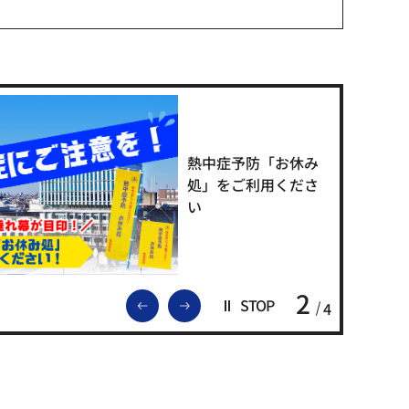
熱中症予防「お休み
処」をご利用くださ
い
2
前のスライドを表示
次のスライドを表示
STOP
4