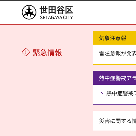
世田谷区
気象注意報
緊急情報
雷注意報が発
熱中症警戒ア
熱中症警戒アラ
災害に関する