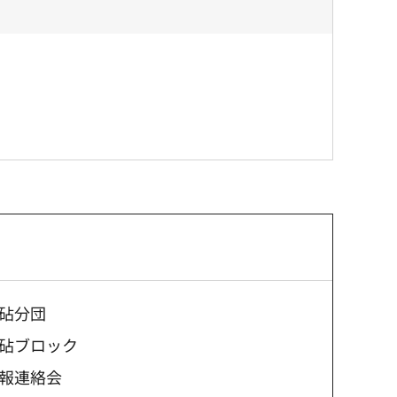
砧分団
砧ブロック
報連絡会