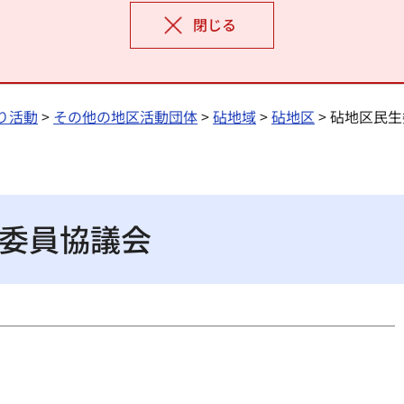
閉じる
り活動
>
その他の地区活動団体
>
砧地域
>
砧地区
> 砧地区民
委員協議会