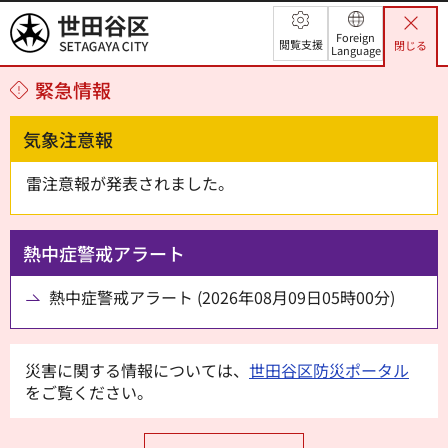
世田谷区
Foreign
閲覧支援
閉じる
Language
緊急情報
気象注意報
雷注意報が発表されました。
熱中症警戒アラート
熱中症警戒アラート (2026年08月09日05時00分)
災害に関する情報については、
世田谷区防災ポータル
をご覧ください。