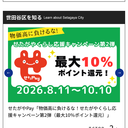
世田谷区を知る
前のスライドを表示
次
せたがやPay「物価高に負けるな！せたがやくらし応
援キャンペーン第2弾（最大10％ポイント還元）」
2