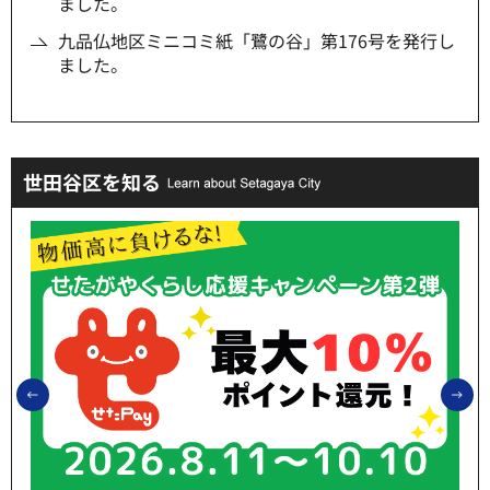
ました。
九品仏地区ミニコミ紙「鷺の谷」第176号を発行し
ました。
世田谷区を知る
前のスライドを表示
次