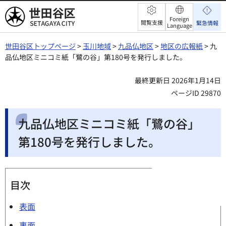
世田谷区
Foreign
閲覧支援
緊急情報
Language
世田谷区トップページ
>
玉川地域
>
九品仏地区
>
地区の広報紙
> 九
品仏地区ミニコミ紙「鷺の谷」第180号を発行しました。
最終更新日 2026年1月14日
ページID 29870
九品仏地区ミニコミ紙「鷺の谷」
第180号を発行しました。
目次
表面
裏面