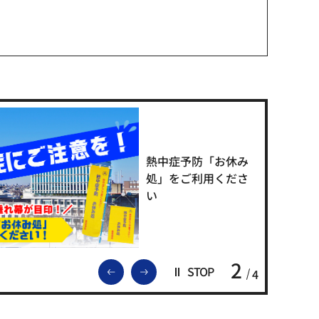
熱中症予防「お休み
処」をご利用くださ
い
2
前のスライドを表示
次のスライドを表示
STOP
4