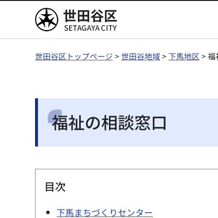
世田谷区
世田谷区トップページ
>
世田谷地域
>
下馬地区
> 
福祉の相談窓口
目次
下馬まちづくりセンター