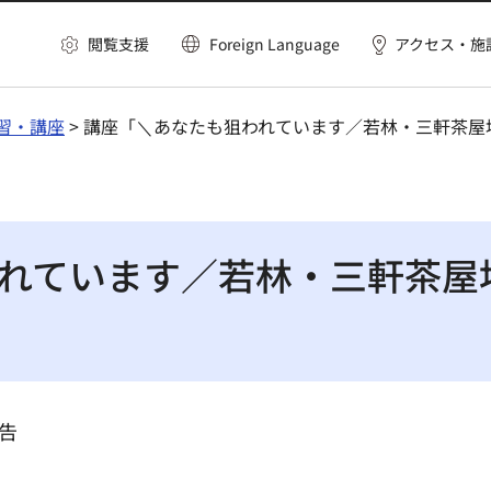
閲覧支援
Foreign Language
アクセス・施
習・講座
> 講座「＼あなたも狙われています／若林・三軒茶
れています／若林・三軒茶屋
告