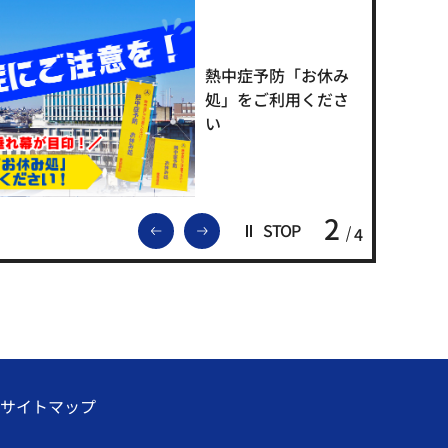
熱中症予防「お休み
処」をご利用くださ
い
2
前のスライドを表示
次のスライドを表示
STOP
4
サイトマップ