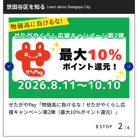
世田谷区を知る
前のスライドを表示
次
せたがやPay「物価高に負けるな！せたがやくらし応
援キャンペーン第2弾（最大10％ポイント還元）」
2
STOP
4