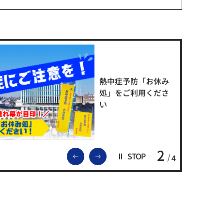
熱中症予防「お休み
処」をご利用くださ
い
2
前のスライドを表示
次のスライドを表示
STOP
4