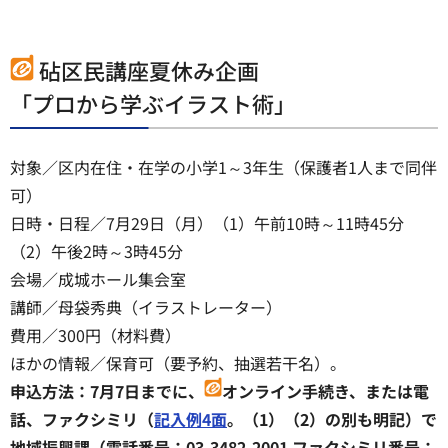
砧区民講座夏休み企画
「プロから学ぶイラスト術」
対象／区内在住・在学の小学1～3年生（保護者1人まで同伴
可）
日時・日程／7月29日（月）（1）午前10時～11時45分
（2）午後2時～3時45分
会場／成城ホール集会室
講師／母袋秀典（イラストレーター）
費用／300円（材料費）
ほかの情報／保育可（要予約、抽選若干名）。
申込方法：7月7日までに、
オンライン手続き、または電
話、ファクシミリ（
記入例4面
。（1）（2）の別も明記）で
地域振興課（電話番号：03-3482-2001 ファクシミリ番号：