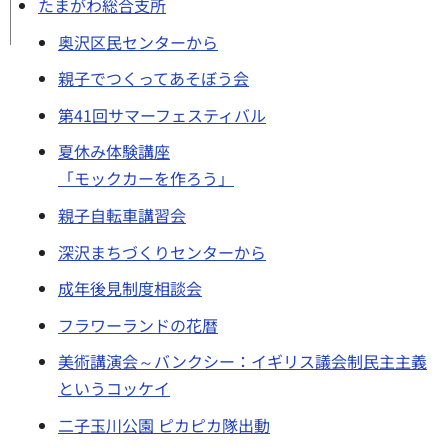
たまがわ総合支所
奥沢区民センターから
親子でつくってあそぼう会
第41回サマーフェスティバル
夏休み体験講座
「モックカーを作ろう」
親子自転車講習会
深沢まちづくりセンターから
成年後見制度相談会
フラワーランドの花暦
美術講演会～バンクシー：イギリス議会制民主主義
というコッケイ
二子玉川公園 ピカピカ隊出動