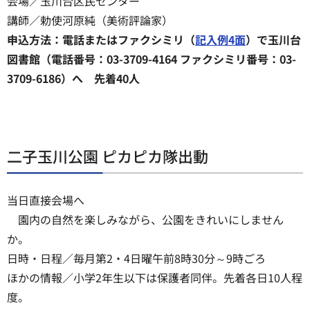
会場／玉川台区民センター
講師／勅使河原純（美術評論家）
申込方法：電話またはファクシミリ（
記入例4面
）で玉川台
図書館（電話番号：03-3709-4164 ファクシミリ番号：03-
3709-6186）へ 先着40人
二子玉川公園 ピカピカ隊出動
当日直接会場へ
園内の自然を楽しみながら、公園をきれいにしません
か。
日時・日程／毎月第2・4日曜午前8時30分～9時ごろ
ほかの情報／小学2年生以下は保護者同伴。先着各日10人程
度。