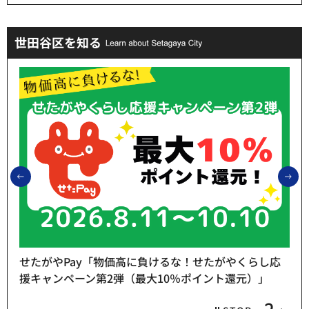
世田谷区を知る
前のスライドを表示
次
し応
」
熱中症予防「お休み処」をご利用ください
3