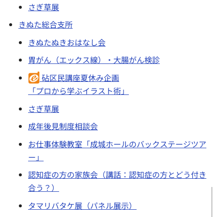
さぎ草展
きぬた総合支所
きぬたぬきおはなし会
胃がん（エックス線）・大腸がん検診
砧区民講座夏休み企画
「プロから学ぶイラスト術」
さぎ草展
成年後見制度相談会
お仕事体験教室「成城ホールのバックステージツア
ー」
認知症の方の家族会（講話：認知症の方とどう付き
合う？）
タマリバタケ展（パネル展示）