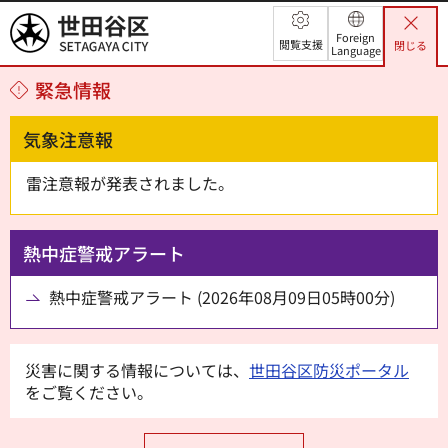
世田谷区
Foreign
閲覧支援
閉じる
Language
緊急情報
気象注意報
雷注意報が発表されました。
熱中症警戒アラート
熱中症警戒アラート (2026年08月09日05時00分)
災害に関する情報については、
世田谷区防災ポータル
をご覧ください。