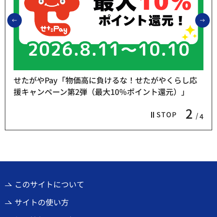
前のスライドを表示
次
せたがやPay「物価高に負けるな！せたがやくらし応
援キャンペーン第2弾（最大10％ポイント還元）」
2
STOP
4
このサイトについて
サイトの使い方