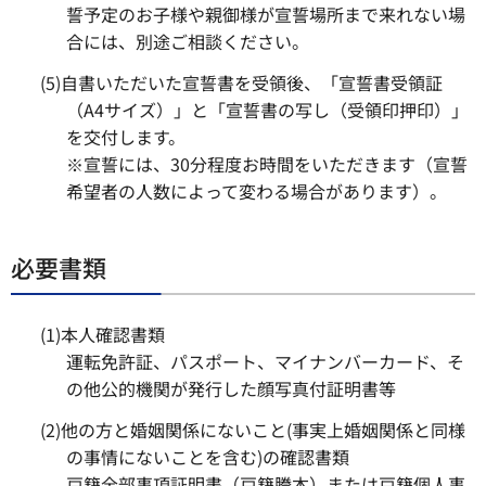
誓予定のお子様や親御様が宣誓場所まで来れない場
合には、別途ご相談ください。
(5)自書いただいた宣誓書を受領後、「宣誓書受領証
（A4サイズ）」と「宣誓書の写し（受領印押印）」
を交付します。
※宣誓には、30分程度お時間をいただきます（宣誓
希望者の人数によって変わる場合があります）。
必要書類
(1)本人確認書類
運転免許証、パスポート、マイナンバーカード、そ
の他公的機関が発行した顔写真付証明書等
(2)他の方と婚姻関係にないこと(事実上婚姻関係と同様
の事情にないことを含む)の確認書類
戸籍全部事項証明書（戸籍謄本）または戸籍個人事