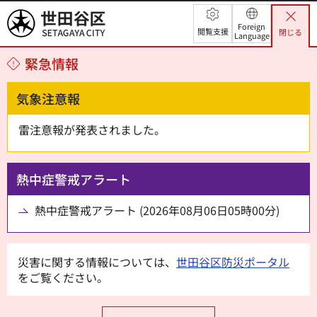
世田谷区
Foreign
閲覧支援
閉じる
Language
緊急情報
気象注意報
雷注意報が発表されました。
熱中症警戒アラート
熱中症警戒アラート (2026年08月06日05時00分)
災害に関する情報については、
世田谷区防災ポータル
をご覧ください。