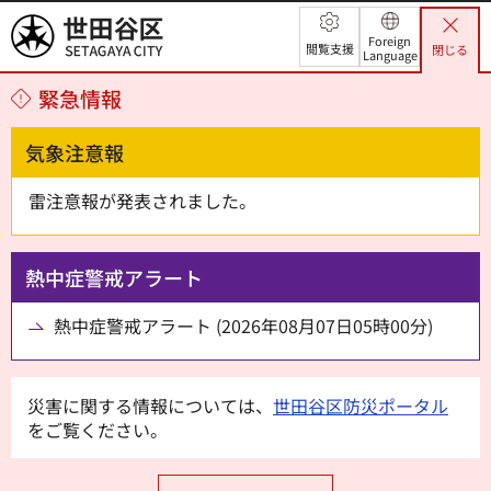
世田谷区
Foreign
閲覧支援
閉じる
Language
緊急情報
気象注意報
雷注意報が発表されました。
熱中症警戒アラート
熱中症警戒アラート (2026年08月07日05時00分)
災害に関する情報については、
世田谷区防災ポータル
をご覧ください。