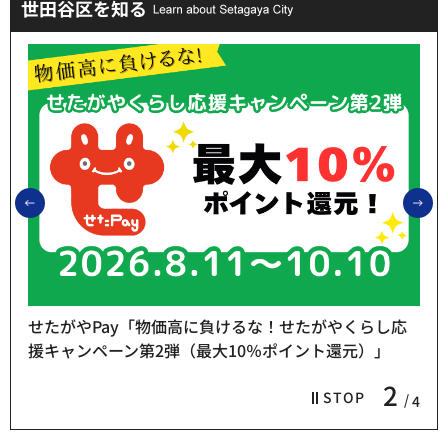
世田谷区を知る
前のスライドを表示
次
せたがやPay「物価高に負けるな！せたがやくらし応
援キャンペーン第2弾（最大10％ポイント還元）」
2
STOP
4