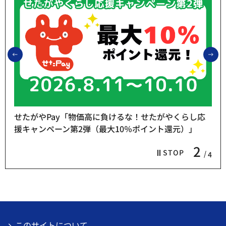
前のスライドを表示
次
せたがやPay「物価高に負けるな！せたがやくらし応
援キャンペーン第2弾（最大10％ポイント還元）」
2
STOP
4
このサイトについて