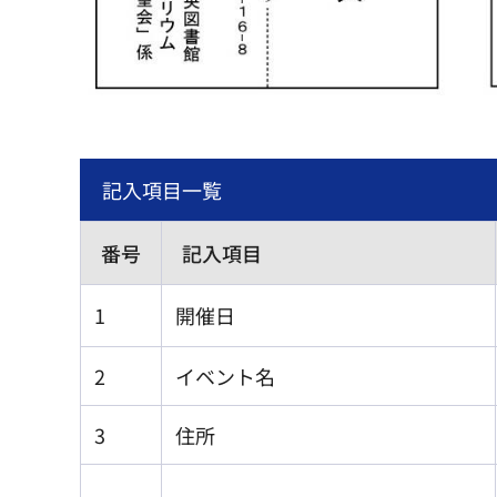
記入項目一覧
番号
記入項目
1
開催日
2
イベント名
3
住所