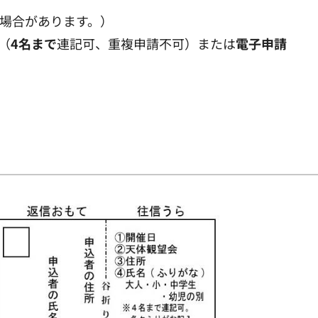
る場合があります。）
（
4名まで
連記可、重複申請不可）または
電子申請