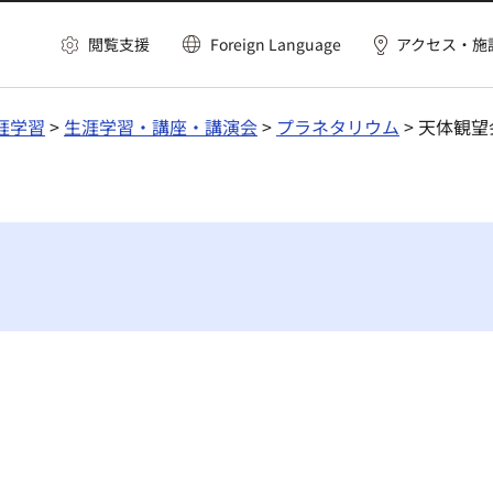
閲覧支援
Foreign Language
アクセス・施
涯学習
>
生涯学習・講座・講演会
>
プラネタリウム
> 天体観望