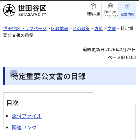
世田谷区
Foreign
閲覧支援
緊急情報
Language
世田谷区トップページ
>
区政情報
>
区の政策
>
方針
>
文書
> 特定重
要公文書の目録
最終更新日 2026年3月23日
ページID 6103
特定重要公文書の目録
目次
添付ファイル
関連リンク