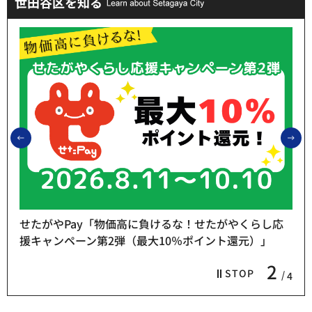
世田谷区を知る
前のスライドを表示
次
せたがやPay「物価高に負けるな！せたがやくらし応
援キャンペーン第2弾（最大10％ポイント還元）」
2
STOP
4