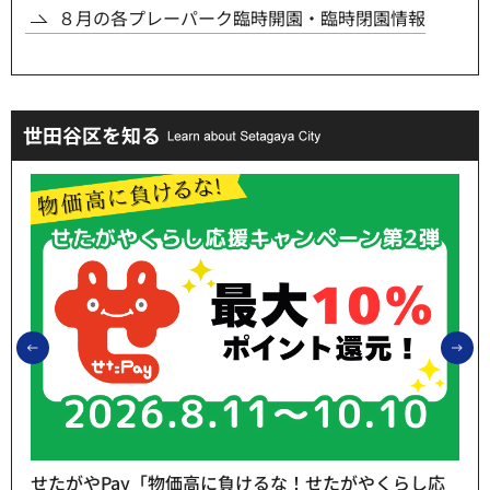
８月の各プレーパーク臨時開園・臨時閉園情報
世田谷区を知る
前のスライドを表示
次
せたがやPay「物価高に負けるな！せたがやくらし応