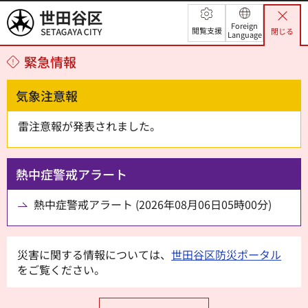
世田谷区
Foreign
閲覧支援
閉じる
Language
緊急情報
気象注意報
雷注意報が発表されました。
熱中症警戒アラート
熱中症警戒アラート (2026年08月06日05時00分)
災害に関する情報については、
世田谷区防災ポータル
をご覧ください。