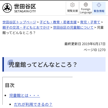
世田谷区
Foreign
閲覧支援
緊急情報
Language
世田谷区トップページ
>
子ども・教育・若者支援
>
育児・子育て
>
親子の交流・子どもとおでかけ
>
世田谷区の児童館について
> 児童
館ってどんなところ？
最終更新日 2019年6月17日
ページID 1270
児童館ってどんなところ？
目次
児童館とは・・・
だれが利用できるの？