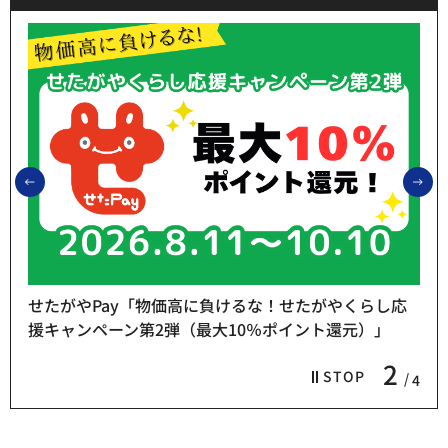
前のスライドを表示
次
せたがやPay「物価高に負けるな！せたがやくらし応
援キャンペーン第2弾（最大10％ポイント還元）」
2
STOP
4