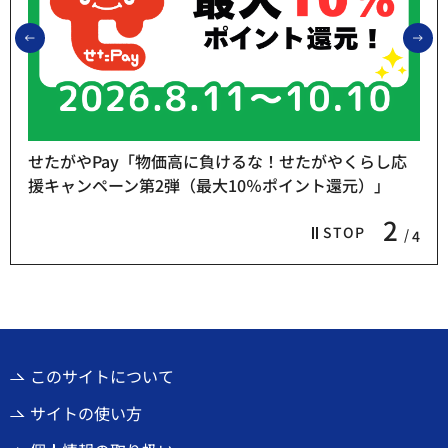
前のスライドを表示
次
せたがやPay「物価高に負けるな！せたがやくらし応
援キャンペーン第2弾（最大10％ポイント還元）」
2
STOP
4
このサイトについて
サイトの使い方