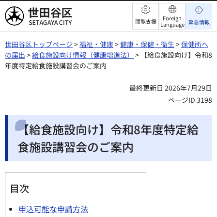
世田谷区
Foreign
閲覧支援
緊急情報
Language
世田谷区トップページ
>
福祉・健康
>
健康・保健・衛生
>
保健所へ
の届出
>
給食施設向け情報（健康増進法）
> 【給食施設向け】令和8
年度特定給食施設講習会のご案内
最終更新日 2026年7月29日
ページID 3198
【給食施設向け】令和8年度特定給
食施設講習会のご案内
目次
申込可能な申請方法