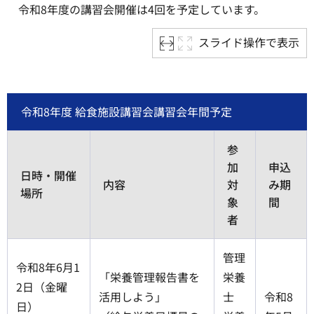
令和8年度の講習会開催は4回を予定しています。
スライド操作で表示
令和8年度 給食施設講習会講習会年間予定
参
加
申込
日時・開催
内容
対
み期
場所
象
間
者
管理
令和8年6月1
「栄養管理報告書を
栄養
2日（金曜
活用しよう」
士
令和8
日）