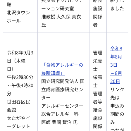
摂食嚥下リハビリテ
給食
終了し
館
ーション研究室
施設
ました
北沢タウン
准教授 大久保 真衣
関係
ホール
氏
者
令和8
令和8年9月3
管理
年8月
日（木曜
栄養
「食物アレルギーの
3日
日）
士
最新知識」
～8月
午後2時30分
栄養
国立研究開発法人 国
20日
～午後4時30
士
立成育医療研究セン
リンク
分
管理
ター
先は
世田谷区民
者等
アレルギーセンター
申込み
会館
給食
総合アレルギー科
期間の
せたがやイ
施設
医師 豊國 賢治 氏
み
ーグレット
関係
つなが