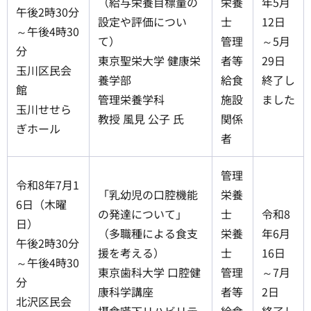
（給与栄養目標量の
栄養
年5月
午後2時30分
設定や評価につい
士
12日
～午後4時30
て）
管理
～5月
分
東京聖栄大学 健康栄
者等
29日
玉川区民会
養学部
給食
終了し
館
管理栄養学科
施設
ました
玉川せせら
教授 風見 公子 氏
関係
ぎホール
者
管理
令和8年7月1
「乳幼児の口腔機能
栄養
6日（木曜
の発達について」
士
令和8
日）
（多職種による食支
栄養
年6月
午後2時30分
援を考える）
士
16日
～午後4時30
東京歯科大学 口腔健
管理
～7月
分
康科学講座
者等
2日
北沢区民会