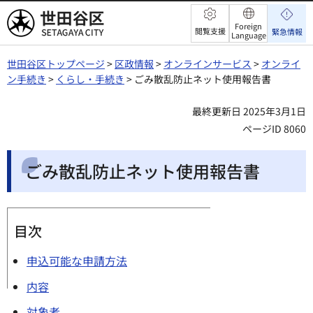
世田谷区
Foreign
閲覧支援
緊急情報
Language
世田谷区トップページ
>
区政情報
>
オンラインサービス
>
オンライ
ン手続き
>
くらし・手続き
> ごみ散乱防止ネット使用報告書
最終更新日 2025年3月1日
ページID 8060
ごみ散乱防止ネット使用報告書
目次
申込可能な申請方法
内容
対象者