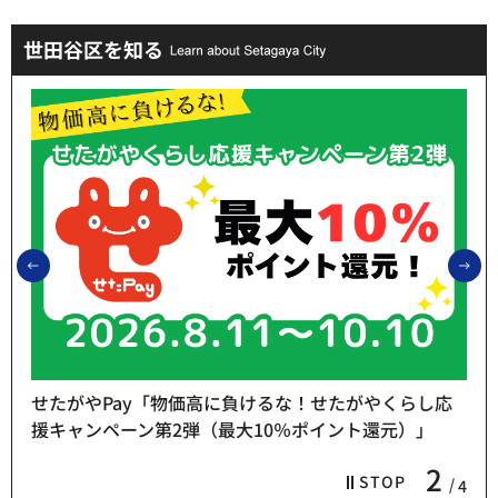
世田谷区を知る
前のスライドを表示
次
せたがやPay「物価高に負けるな！せたがやくらし応
援キャンペーン第2弾（最大10％ポイント還元）」
2
STOP
4