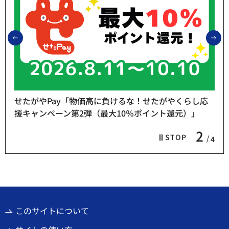
前のスライドを表示
次
せたがやPay「物価高に負けるな！せたがやくらし応
援キャンペーン第2弾（最大10％ポイント還元）」
2
STOP
4
このサイトについて