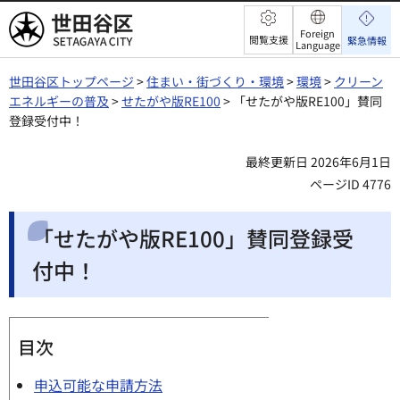
世田谷区
Foreign
閲覧支援
緊急情報
Language
世田谷区トップページ
>
住まい・街づくり・環境
>
環境
>
クリーン
エネルギーの普及
>
せたがや版RE100
> 「せたがや版RE100」賛同
登録受付中！
最終更新日 2026年6月1日
ページID 4776
「せたがや版RE100」賛同登録受
付中！
目次
申込可能な申請方法