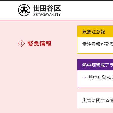
世田谷区
気象注意報
緊急情報
雷注意報が発
熱中症警戒ア
熱中症警戒アラ
災害に関する