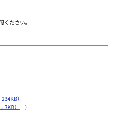
照ください。
34KB）
：3KB）
）
）