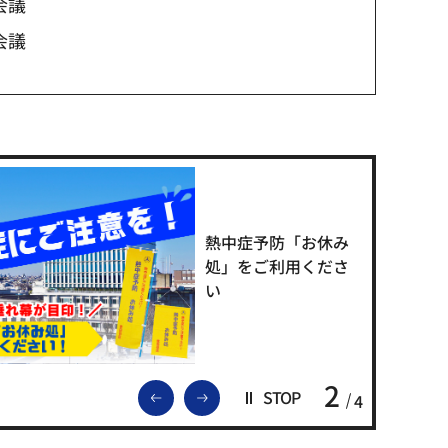
会議
会議
熱中症予防「お休み
処」をご利用くださ
い
2
前のスライドを表示
次のスライドを表示
STOP
4