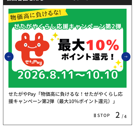
前のスライドを表示
次
せたがやPay「物価高に負けるな！せたがやくらし応
援キャンペーン第2弾（最大10％ポイント還元）」
2
STOP
4