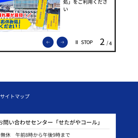
処」をご利用くださ
い
2
前のスライドを表示
次のスライドを表示
STOP
4
サイトマップ
お問い合わせセンター「せたがやコール」
中無休 午前8時から午後9時まで