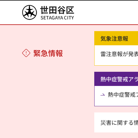
世田谷区
気象注意報
緊急情報
雷注意報が発
熱中症警戒ア
熱中症警戒アラ
災害に関する