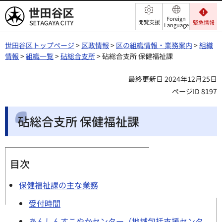
世田谷区
Foreign
閲覧支援
緊急情報
Language
世田谷区トップページ
>
区政情報
>
区の組織情報・業務案内
>
組織
情報
>
組織一覧
>
砧総合支所
> 砧総合支所 保健福祉課
最終更新日 2024年12月25日
ページID 8197
砧総合支所 保健福祉課
目次
保健福祉課の主な業務
受付時間
あんしんすこやかセンター（地域包括支援センタ