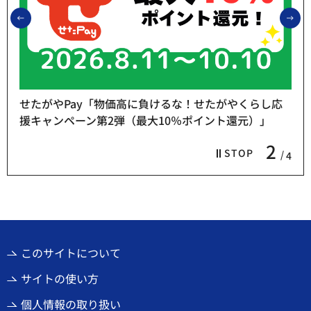
前のスライドを表示
次
せたがやPay「物価高に負けるな！せたがやくらし応
援キャンペーン第2弾（最大10％ポイント還元）」
2
STOP
4
このサイトについて
サイトの使い方
個人情報の取り扱い