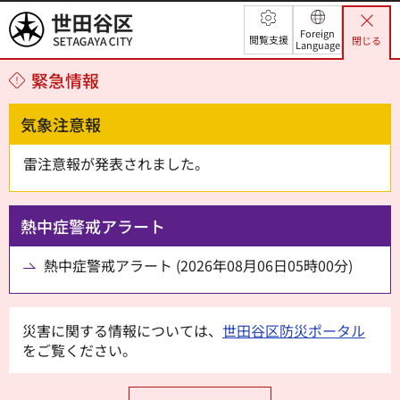
世田谷区
Foreign
閲覧支援
閉じる
Language
緊急情報
気象注意報
雷注意報が発表されました。
熱中症警戒アラート
熱中症警戒アラート (2026年08月06日05時00分)
災害に関する情報については、
世田谷区防災ポータル
をご覧ください。