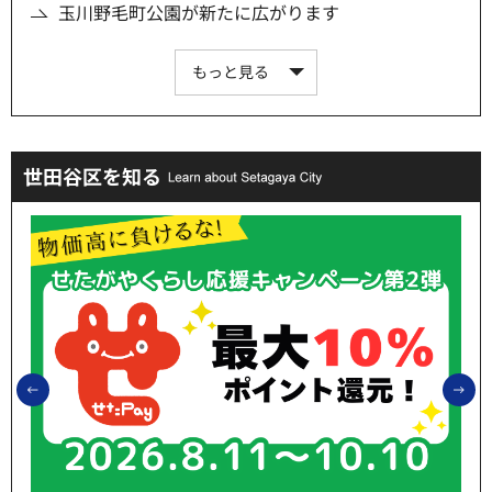
玉川野毛町公園が新たに広がります
もっと見る
世田谷区を知る
前のスライドを表示
次