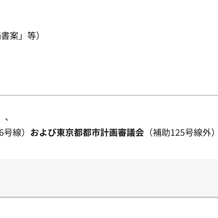
価書案」等）
）、
6号線）
および東京都都市計画審議会
（補助125号線外