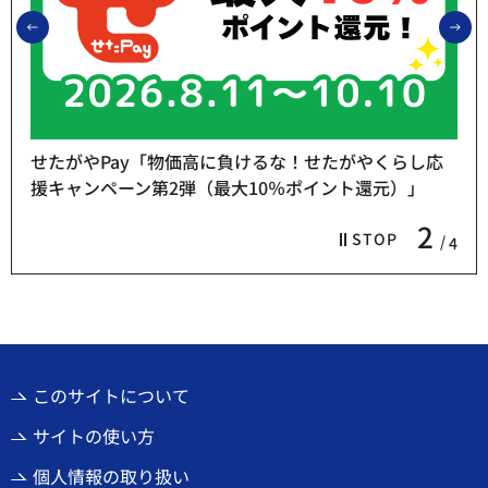
前のスライドを表示
次
せたがやPay「物価高に負けるな！せたがやくらし応
援キャンペーン第2弾（最大10％ポイント還元）」
2
STOP
4
このサイトについて
サイトの使い方
個人情報の取り扱い