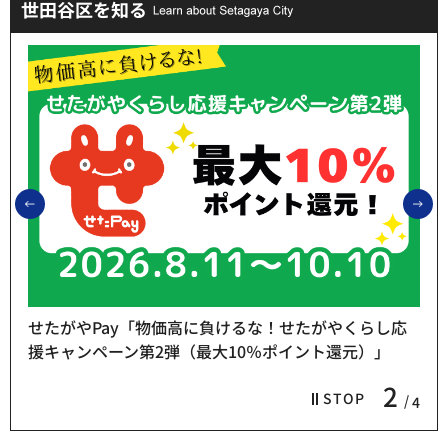
世田谷区を知る
前のスライドを表示
次
せたがやPay「物価高に負けるな！せたがやくらし応
援キャンペーン第2弾（最大10％ポイント還元）」
2
STOP
4