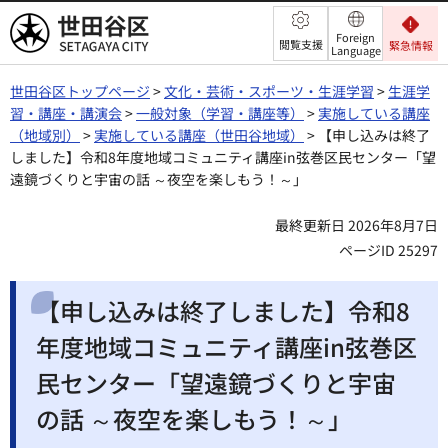
世田谷区
Foreign
閲覧支援
緊急情報
Language
世田谷区トップページ
>
文化・芸術・スポーツ・生涯学習
>
生涯学
習・講座・講演会
>
一般対象（学習・講座等）
>
実施している講座
（地域別）
>
実施している講座（世田谷地域）
> 【申し込みは終了
しました】令和8年度地域コミュニティ講座in弦巻区民センター「望
遠鏡づくりと宇宙の話 ～夜空を楽しもう！～」
最終更新日 2026年8月7日
ページID 25297
【申し込みは終了しました】令和8
年度地域コミュニティ講座in弦巻区
民センター「望遠鏡づくりと宇宙
の話 ～夜空を楽しもう！～」