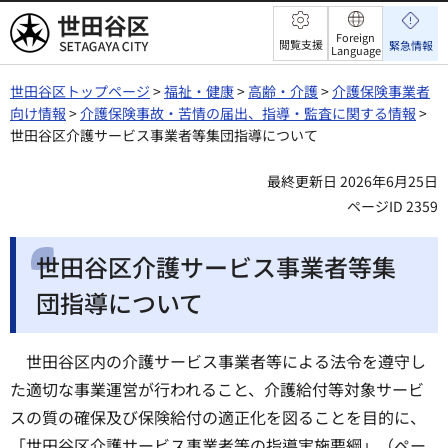
世田谷区
Foreign
閲覧支援
緊急情報
Language
世田谷区トップページ
>
福祉・健康
>
高齢・介護
>
介護保険事業者
向け情報
>
介護保険事故・苦情の届出、指導・監査に関する情報
>
世田谷区介護サービス事業者等集団指導について
最終更新日 2026年6月25日
ページID 2359
世田谷区介護サービス事業者等集
団指導について
世田谷区内の介護サービス事業者等による法令を遵守し
た適切な事業運営が行われること、介護給付等対象サービ
スの質の確保及び保険給付の適正化を図ることを目的に、
「世田谷区介護サービス事業者等の指導実施要綱」（ペー