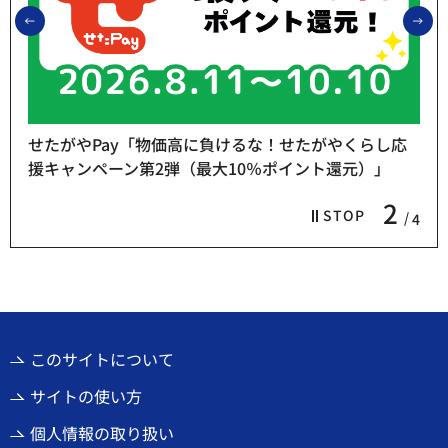
前のスライドを表示
次
せたがやPay「物価高に負けるな！せたがやくらし応
援キャンペーン第2弾（最大10％ポイント還元）」
2
STOP
4
このサイトについて
サイトの使い方
個人情報の取り扱い