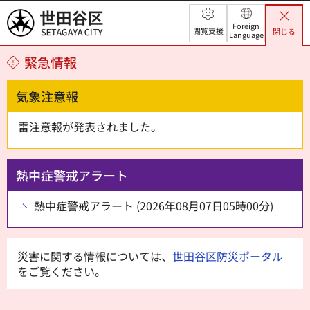
世田谷区
Foreign
閲覧支援
閉じる
Language
緊急情報
気象注意報
雷注意報が発表されました。
熱中症警戒アラート
熱中症警戒アラート (2026年08月07日05時00分)
災害に関する情報については、
世田谷区防災ポータル
をご覧ください。