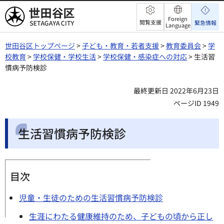
世田谷区
Foreign
閲覧支援
緊急情報
Language
世田谷区トップページ
>
子ども・教育・若者支援
>
教育委員会
>
学
校教育
>
学校保健・学校生活
>
学校保健・感染症への対応
> 生活習
慣病予防検診
最終更新日 2022年6月23日
ページID 1949
生活習慣病予防検診
目次
児童・生徒のための生活習慣病予防検診
生涯にわたる健康維持のため、子どもの頃から正し