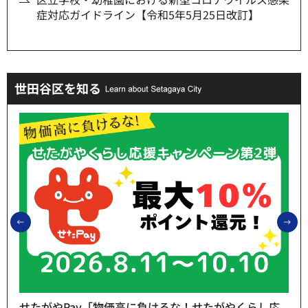
症対応ガイドライン【令和5年5月25日改訂】
世田谷区を知る
前のスライドを表示
次
せたがやPay「物価高に負けるな！せたがやくらし応