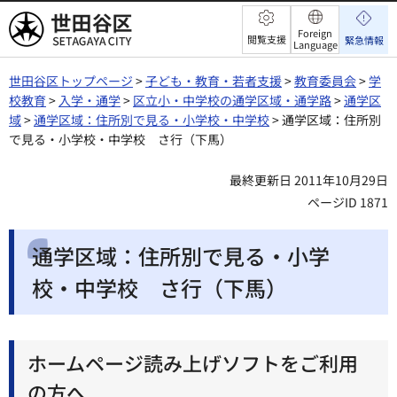
世田谷区
Foreign
閲覧支援
緊急情報
Language
世田谷区トップページ
>
子ども・教育・若者支援
>
教育委員会
>
学
校教育
>
入学・通学
>
区立小・中学校の通学区域・通学路
>
通学区
域
>
通学区域：住所別で見る・小学校・中学校
> 通学区域：住所別
で見る・小学校・中学校 さ行（下馬）
最終更新日 2011年10月29日
ページID 1871
通学区域：住所別で見る・小学
校・中学校 さ行（下馬）
ホームページ読み上げソフトをご利用
の方へ