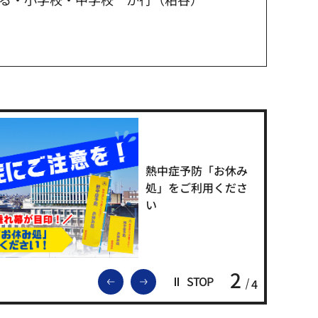
熱中症予防「お休み
処」をご利用くださ
い
2
前のスライドを表示
次のスライドを表示
STOP
4