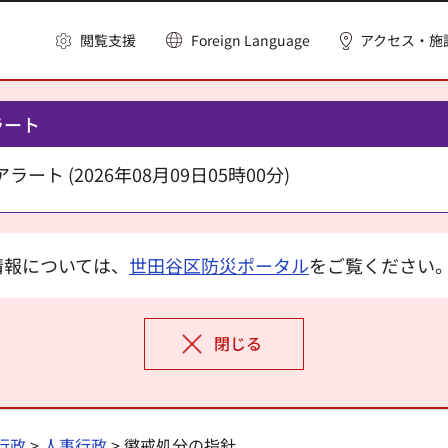
閲覧支援
Foreign Language
アクセス・施
ラート
ート (2026年08月09日05時00分)
情報については、
世田谷区防災ポータル
をご覧ください
閉じる
行政
>
人事行政
> 懲戒処分の指針