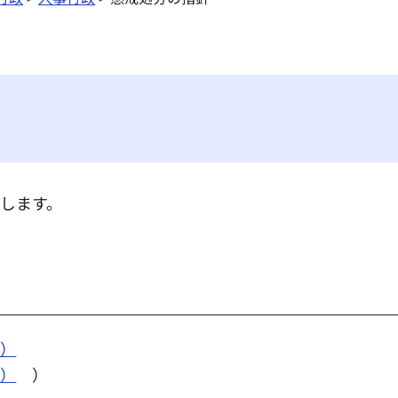
します。
B）
B）
）