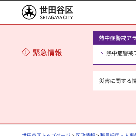
世田谷区
熱中症警戒ア
緊急情報
熱中症警戒アラ
災害に関する
世田谷区トップページ
>
区政情報
>
職員採用・人事