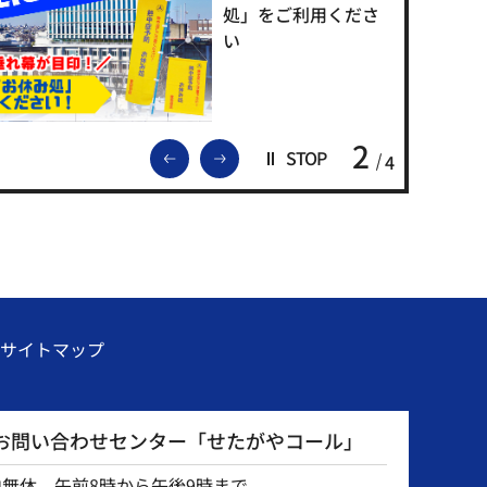
処」をご利用くださ
い
2
前のスライドを表示
次のスライドを表示
STOP
4
サイトマップ
お問い合わせセンター「せたがやコール」
中無休 午前8時から午後9時まで