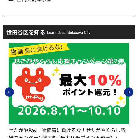
世田谷区を知る
前のスライドを表示
次
せたがやPay「物価高に負けるな！せたがやくらし応
援キャンペーン第2弾（最大10％ポイント還元）」