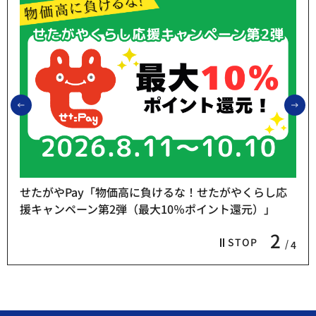
前のスライドを表示
次
せたがやPay「物価高に負けるな！せたがやくらし応
援キャンペーン第2弾（最大10％ポイント還元）」
2
STOP
4