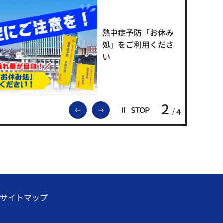
熱中症予防「お休み
処」をご利用くださ
い
2
前のスライドを表示
次のスライドを表示
STOP
4
サイトマップ