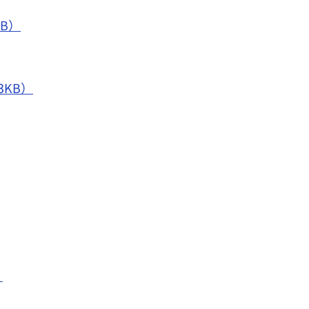
B）
3KB）
）
）