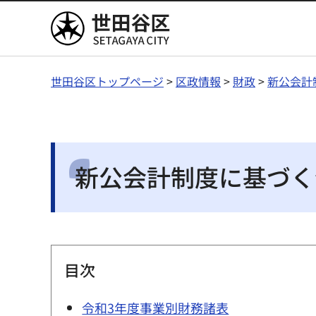
世田谷区
世田谷区トップページ
>
区政情報
>
財政
>
新公会計
新公会計制度に基づく
目次
令和3年度事業別財務諸表