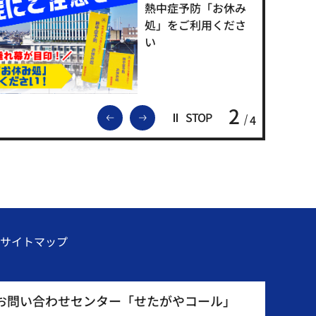
熱中症予防「お休み
処」をご利用くださ
い
2
前のスライドを表示
次のスライドを表示
STOP
4
サイトマップ
お問い合わせセンター「せたがやコール」