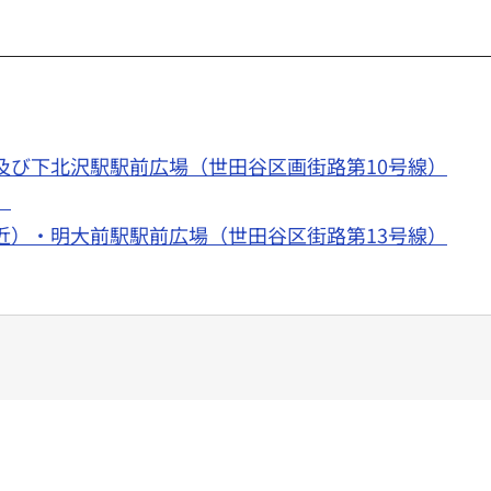
及び下北沢駅駅前広場（世田谷区画街路第10号線）
）
近）・明大前駅駅前広場（世田谷区街路第13号線）