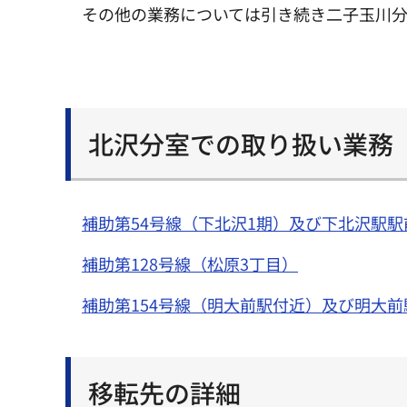
その他の業務については引き続き二子玉川
北沢分室での取り扱い業務
補助第54号線（下北沢1期）及び下北沢駅駅
補助第128号線（松原3丁目）
補助第154号線（明大前駅付近）及び明大前
移転先の詳細