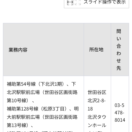
スライド操作で表示
問
い
合
所在地
業務内容
わ
せ
先
補助第54号線（下北沢1期）、下
北沢駅駅前広場（世田谷区画街路
世田谷区
第10号線） 、
北沢2-8-
03-5
補助第128号線（松原3丁目）、明
18
478-
大前駅駅前広場（世田谷区画街路
北沢タウ
8014
第13号線）、
ンホール