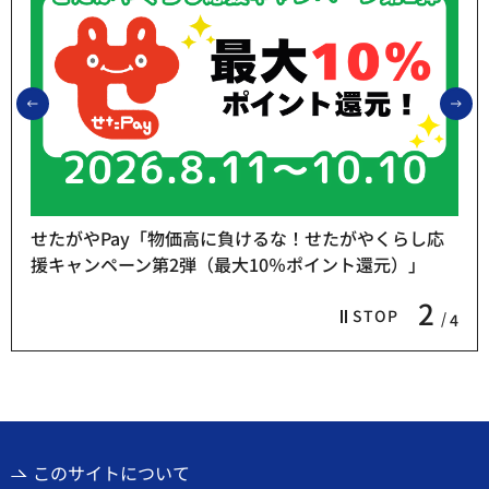
前のスライドを表示
次
せたがやPay「物価高に負けるな！せたがやくらし応
援キャンペーン第2弾（最大10％ポイント還元）」
2
STOP
4
このサイトについて