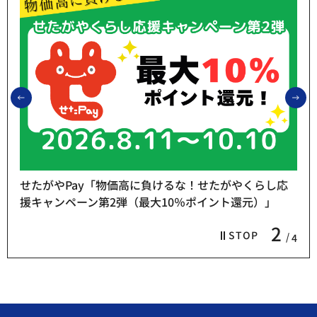
前のスライドを表示
次
せたがやPay「物価高に負けるな！せたがやくらし応
援キャンペーン第2弾（最大10％ポイント還元）」
2
STOP
4