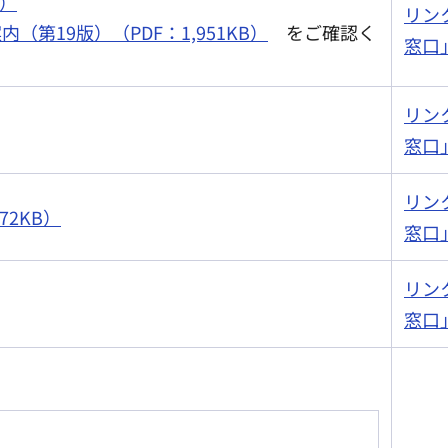
B）
リン
（第19版）（PDF：1,951KB）
をご確認く
窓口
リン
窓口
リン
2KB）
窓口
リン
窓口