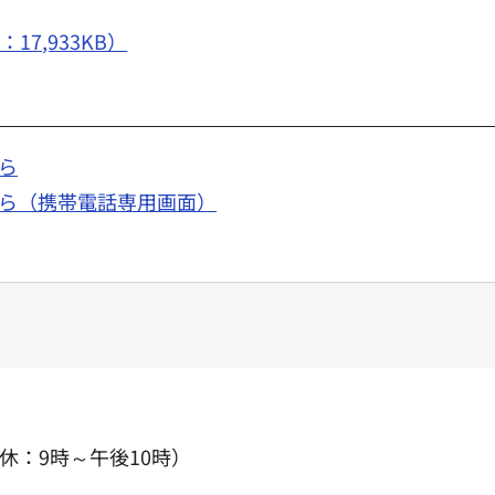
7,933KB）
ら
ら（携帯電話専用画面）
休：9時～午後10時）