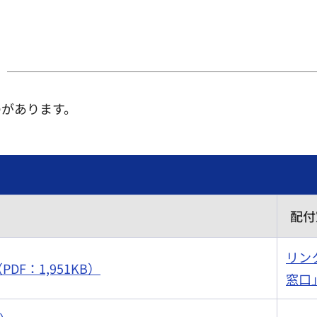
のがあります。
配付
リン
F：1,951KB）
窓口