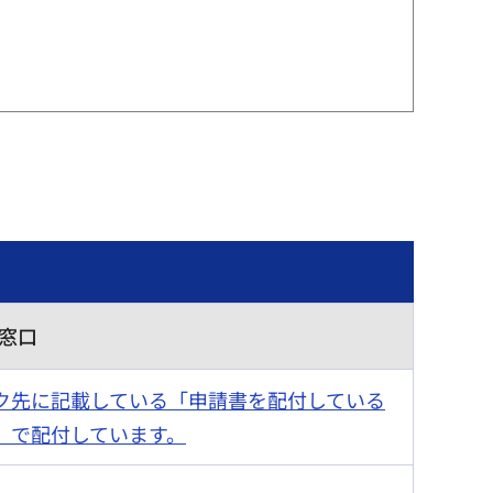
窓口
ク先に記載している
「申請書を配付している
」で配付しています。