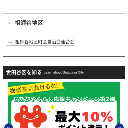
祖師谷地区
祖師谷地区町会自治会連合会
世田谷区を知る
前のスライドを表示
次