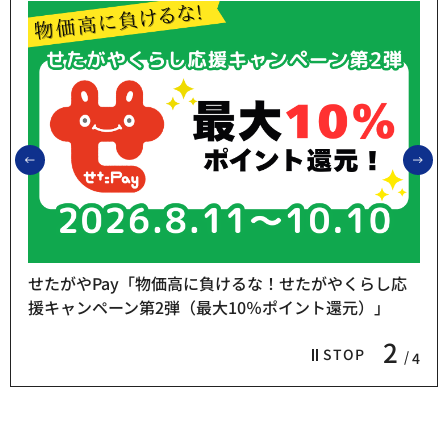
前のスライドを表示
次
せたがやPay「物価高に負けるな！せたがやくらし応
援キャンペーン第2弾（最大10％ポイント還元）」
2
STOP
4