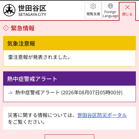
世田谷区
Foreign
閲覧支援
閉じる
Language
緊急情報
気象注意報
雷注意報が発表されました。
熱中症警戒アラート
熱中症警戒アラート (2026年08月07日05時00分)
災害に関する情報については、
世田谷区防災ポータル
をご覧ください。