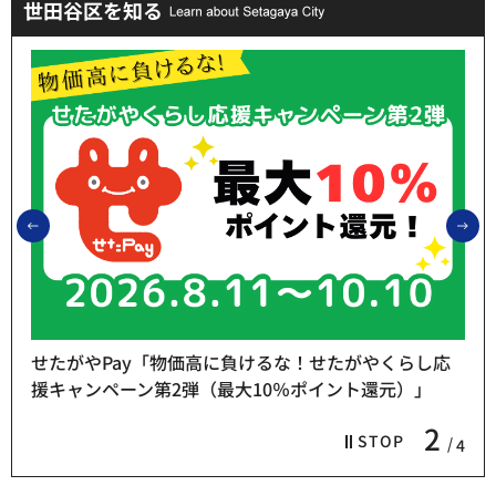
世田谷区を知る
前のスライドを表示
次
せたがやPay「物価高に負けるな！せたがやくらし応
援キャンペーン第2弾（最大10％ポイント還元）」
2
STOP
4