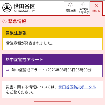
世田谷区
Foreign
閲覧支援
閉じる
Language
緊急情報
気象注意報
雷注意報が発表されました。
熱中症警戒アラート
熱中症警戒アラート (2026年08月06日05時00分)
災害に関する情報については、
世田谷区防災ポータル
をご覧ください。