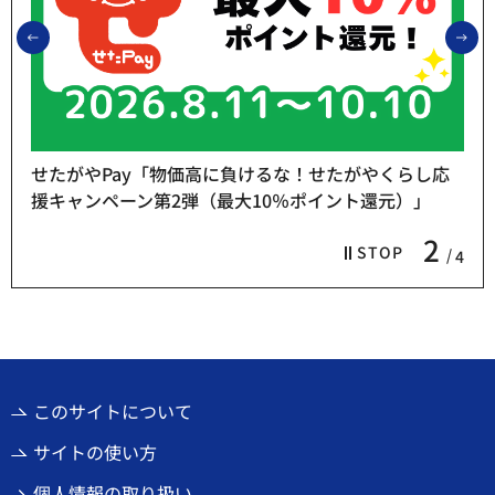
前のスライドを表示
次
せたがやPay「物価高に負けるな！せたがやくらし応
援キャンペーン第2弾（最大10％ポイント還元）」
2
STOP
4
このサイトについて
サイトの使い方
個人情報の取り扱い