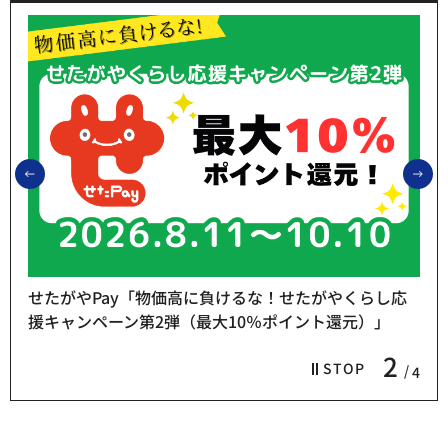
前のスライドを表示
次
せたがやPay「物価高に負けるな！せたがやくらし応
援キャンペーン第2弾（最大10％ポイント還元）」
2
STOP
4