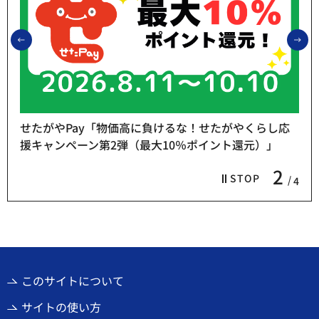
前のスライドを表示
次
せたがやPay「物価高に負けるな！せたがやくらし応
援キャンペーン第2弾（最大10％ポイント還元）」
2
STOP
4
このサイトについて
サイトの使い方