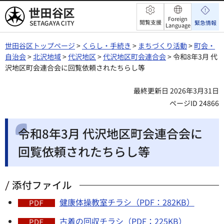
世田谷区
Foreign
閲覧支援
緊急情報
Language
世田谷区トップページ
>
くらし・手続き
>
まちづくり活動
>
町会・
自治会
>
北沢地域
>
代沢地区
>
代沢地区町会連合会
> 令和8年3月 代
沢地区町会連合会に回覧依頼されたちらし等
最終更新日 2026年3月31日
ページID 24866
令和8年3月 代沢地区町会連合会に
回覧依頼されたちらし等
添付ファイル
健康体操教室チラシ（PDF：282KB）
古着の回収チラシ（PDF：225KB）